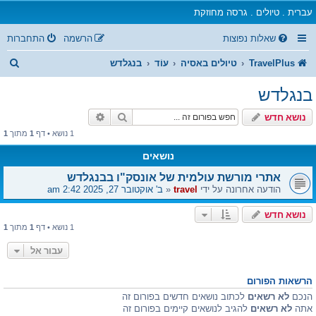
עברית . טיולים . גרסה מחוזקת
שאלות נפוצות
הרשמה
התחברות
ח
TravelPlus
טיולים באסיה
עוֹד
בנגלדש
י
בנגלדש
פ
חיפוש
חיפוש מתקדם
נושא חדש
ו
1 נושא • דף
1
מתוך
1
ש
נושאים
אתרי מורשת עולמית של אונסק"ו בבנגלדש
הודעה אחרונה על ידי
travel
«
ב' אוקטובר 27, 2025 2:42 am
נושא חדש
1 נושא • דף
1
מתוך
1
עבור אל
הרשאות הפורום
הנכם
לא רשאים
לכתוב נושאים חדשים בפורום זה
אתה
לא רשאים
להגיב לנושאים קיימים בפורום זה