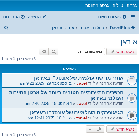
עברית . טיולים . גרסה מחוזקת
שאלות נפוצות
הרשמה
התחברות
ח
TravelPlus
טיולים באסיה
עוֹד
איראן
י
איראן
פ
חיפוש
חיפוש מתקדם
נושא חדש
ו
3 נושאים • דף
1
מתוך
1
ש
נושאים
אתרי מורשת עולמית של אונסק"ו באיראן
הודעה אחרונה על ידי
travel
«
ב' ספטמבר 29, 2025 9:21 am
הכפרים התיירותיים הטובים ביותר של ארגון התיירות
העולמי באיראן
הודעה אחרונה על ידי
travel
«
ו' אוגוסט 15, 2025 2:40 am
הגיאופרקים העולמיים של אונסק"ו באיראן
הודעה אחרונה על ידי
travel
«
ה' יולי 10, 2025 12:41 pm
נושא חדש
3 נושאים • דף
1
מתוך
1