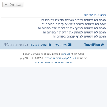
עבור אל
הרשאות הפורום
הנכם
לא רשאים
לכתוב נושאים חדשים בפורום זה
אתה
לא רשאים
להגיב לנושאים קיימים בפורום זה
הנכם
לא רשאים
לערוך את ההודעות שלך בפורום זה
הנכם
לא רשאים
למחוק את הודעותיך בפורום זה
הנכם
לא רשאים
לצרף קבצים בפורום זה
TravelPlus
יצירת קשר
מחיקת עוגיות
כל הזמנים הם
UTC
מופעל על ידי
phpBB
® Forum Software © phpBB Limited
מבוסס על
phpBB.co.il - פורומים בעברית
. © 2017 - phpBB.co.il.
מדיניות הפרטיות
|
תנאי שימוש באתר